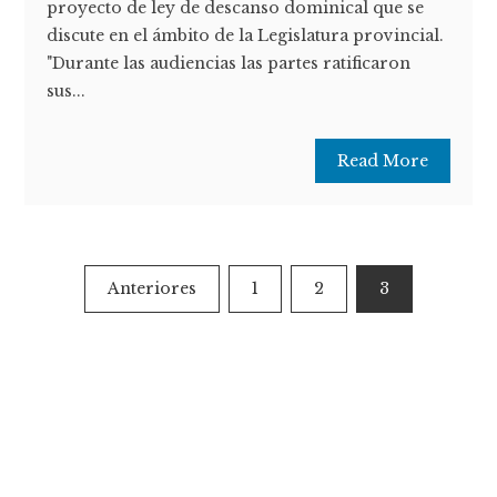
proyecto de ley de descanso dominical que se
discute en el ámbito de la Legislatura provincial.
"Durante las audiencias las partes ratificaron
sus...
Read More
Paginación
Anteriores
1
2
3
de
entradas