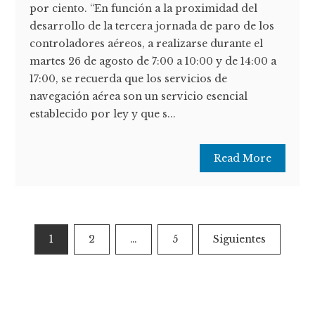
por ciento. “En función a la proximidad del
desarrollo de la tercera jornada de paro de los
controladores aéreos, a realizarse durante el
martes 26 de agosto de 7:00 a 10:00 y de 14:00 a
17:00, se recuerda que los servicios de
navegación aérea son un servicio esencial
establecido por ley y que s...
Read More
Paginación
1
2
…
5
Siguientes
de
entradas