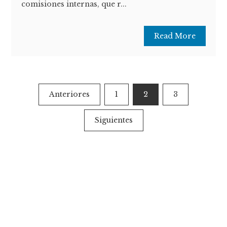
comisiones internas, que r...
Read More
Paginación
Anteriores
1
2
3
de
Siguientes
entradas