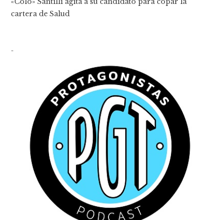
«Colo» Santilli agita a su candidato para copar la
cartera de Salud
-