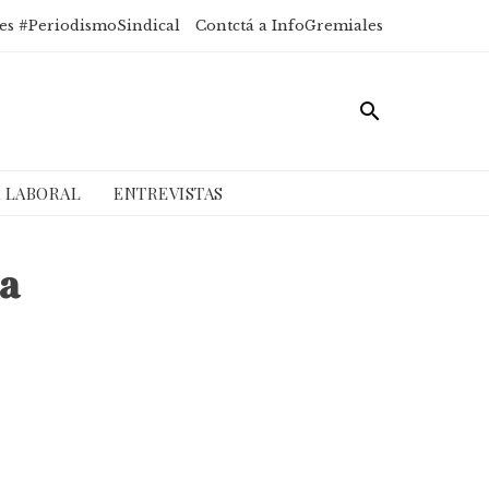
es #PeriodismoSindical
Contctá a InfoGremiales
A LABORAL
ENTREVISTAS
ia