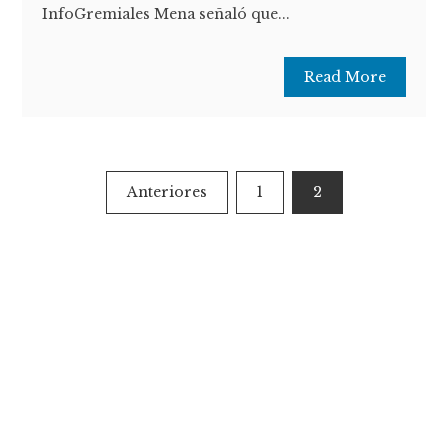
InfoGremiales Mena señaló que...
Read More
Paginación
Anteriores
1
2
de
entradas