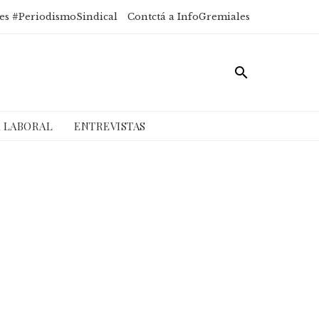
es #PeriodismoSindical
Contctá a InfoGremiales
A LABORAL
ENTREVISTAS