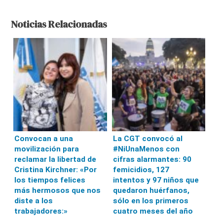
Noticias Relacionadas
Convocan a una
La CGT convocó al
movilización para
#NiUnaMenos con
reclamar la libertad de
cifras alarmantes: 90
Cristina Kirchner: «Por
femicidios, 127
los tiempos felices
intentos y 97 niños que
más hermosos que nos
quedaron huérfanos,
diste a los
sólo en los primeros
trabajadores:»
cuatro meses del año