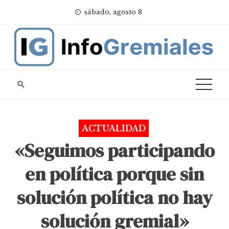
Skip
sábado, agosto 8
to
content
ACTUALIDAD
«Seguimos participando
en política porque sin
solución política no hay
solución gremial»