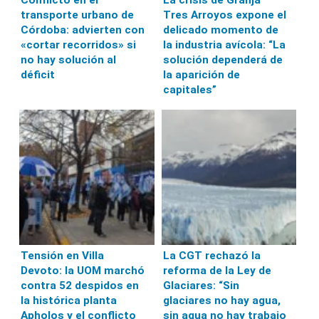
Conflicto en el
La crisis de Granja
transporte urbano de
Tres Arroyos expone el
Córdoba: advierten con
delicado momento de
«cortar recorridos» si
la industria avícola: “La
no hay solución al
solución dependerá de
déficit
la aparición de
capitales”
Tensión en Villa
La CGT rechazó la
Devoto: la UOM marchó
reforma de la Ley de
contra 52 despidos en
Glaciares: “Sin
la histórica planta
glaciares no hay agua,
Apholos y el conflicto
sin agua no hay trabajo