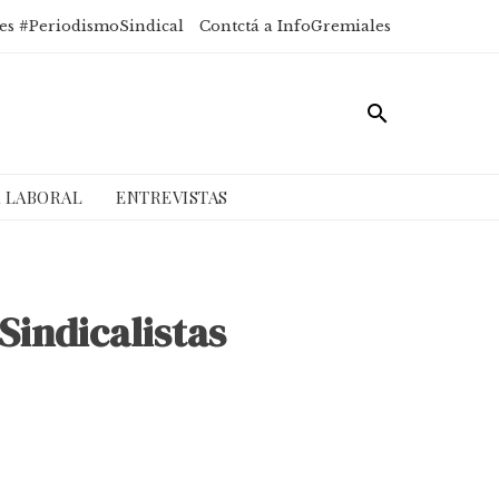
es #PeriodismoSindical
Contctá a InfoGremiales
A LABORAL
ENTREVISTAS
Sindicalistas