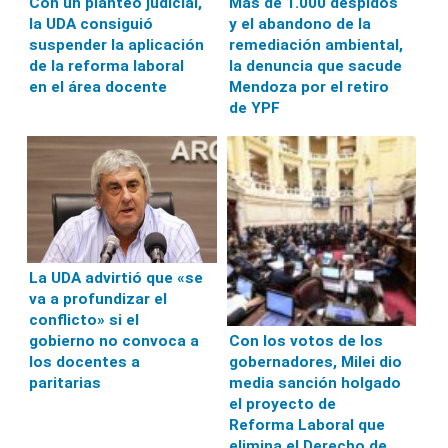
Con un planteo judicial,
Más de 1.000 despidos
la UDA consiguió
y el abandono de la
suspender la aplicación
remediación ambiental,
de la reforma laboral
la denuncia que sacude
en el área docente
Mendoza por el retiro
de YPF
La UDA advirtió que «se
va a profundizar el
conflicto» si el
gobierno no convoca a
Con los votos de los
los docentes a
gobernadores, Milei dio
paritarias
media sanción holgado
el proyecto de
Reforma Laboral que
elimina el Derecho de