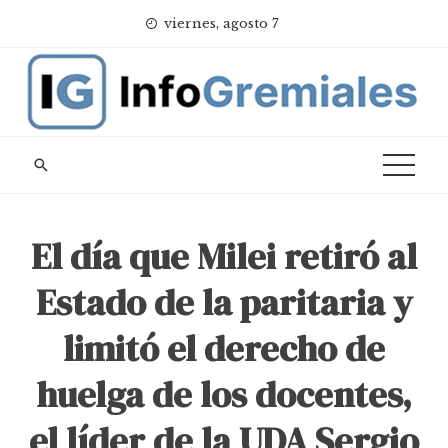
Skip
viernes, agosto 7
to
content
El día que Milei retiró al
Estado de la paritaria y
limitó el derecho de
huelga de los docentes,
el líder de la UDA Sergio