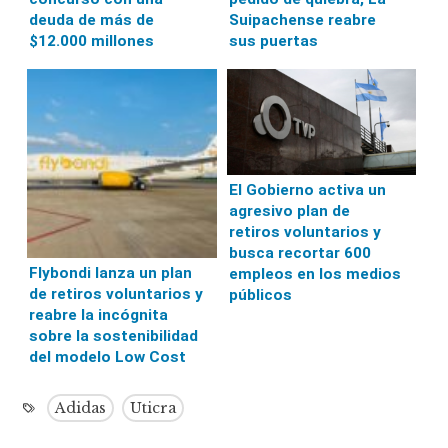
deuda de más de
Suipachense reabre
$12.000 millones
sus puertas
El Gobierno activa un
agresivo plan de
retiros voluntarios y
busca recortar 600
Flybondi lanza un plan
empleos en los medios
de retiros voluntarios y
públicos
reabre la incógnita
sobre la sostenibilidad
del modelo Low Cost
Adidas
Uticra