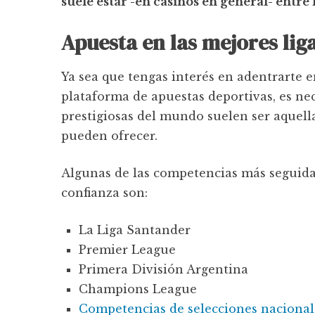
suele estar -en casinos en general- entr
Apuesta en las mejores lig
Ya sea que tengas interés en adentrarte e
plataforma de apuestas deportivas, es ne
prestigiosas del mundo suelen ser aquella
pueden ofrecer.
Algunas de las competencias más seguida
confianza son:
La Liga Santander
Premier League
Primera División Argentina
Champions League
Competencias de selecciones nacional