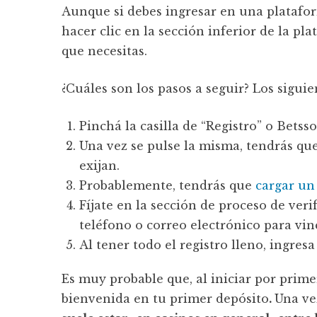
Aunque si debes ingresar en una platafor
hacer clic en la sección inferior de la p
que necesitas.
¿Cuáles son los pasos a seguir? Los siguie
Pinchá la casilla de “Registro” o Betsso
Una vez se pulse la misma, tendrás que 
exijan.
Probablemente, tendrás que
cargar un
Fíjate en la sección de proceso de veri
teléfono o correo electrónico para vin
Al tener todo el registro lleno, ingresa
Es muy probable que, al iniciar por prime
bienvenida en tu primer depósito
.
Una vez