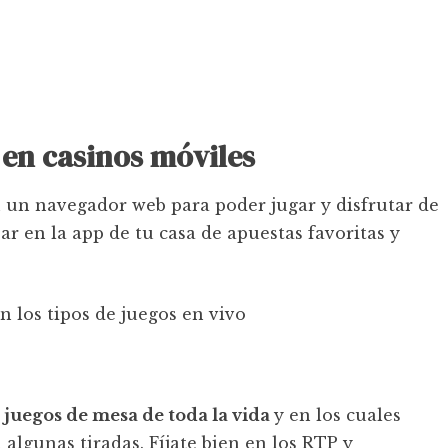
 en casinos móviles
n un navegador web para poder jugar y disfrutar de
ar en la app de tu casa de apuestas favoritas y
 los tipos de juegos en vivo
 juegos de mesa de toda la vida
y en los cuales
algunas tiradas. Fíjate bien en los RTP y