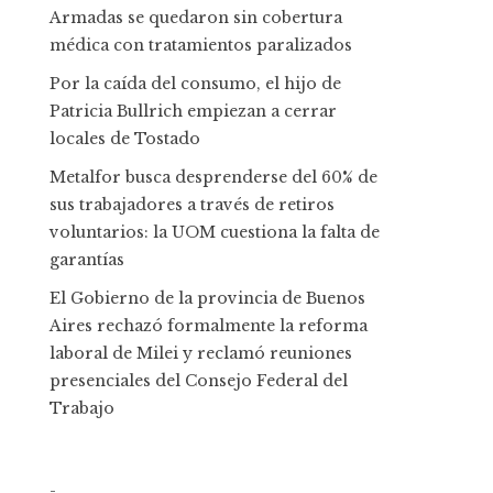
Armadas se quedaron sin cobertura
médica con tratamientos paralizados
Por la caída del consumo, el hijo de
Patricia Bullrich empiezan a cerrar
locales de Tostado
Metalfor busca desprenderse del 60% de
sus trabajadores a través de retiros
voluntarios: la UOM cuestiona la falta de
garantías
El Gobierno de la provincia de Buenos
Aires rechazó formalmente la reforma
laboral de Milei y reclamó reuniones
presenciales del Consejo Federal del
Trabajo
-