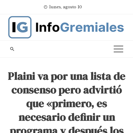
Skip
lunes, agosto 10
to
content
Plaini va por una lista de
consenso pero advirtió
que «primero, es
necesario definir un
programa y después los