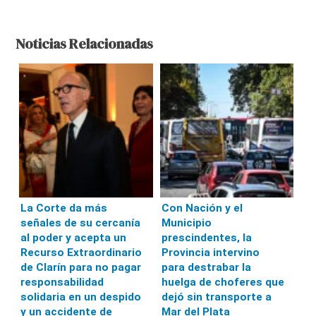
Noticias Relacionadas
La Corte da más
Con Nación y el
señales de su cercanía
Municipio
al poder y acepta un
prescindentes, la
Recurso Extraordinario
Provincia intervino
de Clarín para no pagar
para destrabar la
responsabilidad
huelga de choferes que
solidaria en un despido
dejó sin transporte a
y un accidente de
Mar del Plata