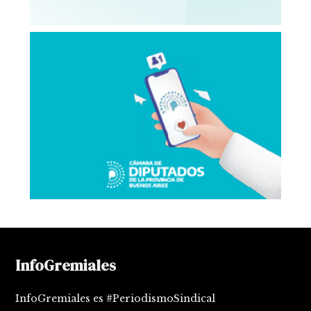
InfoGremiales
InfoGremiales es #PeriodismoSindical