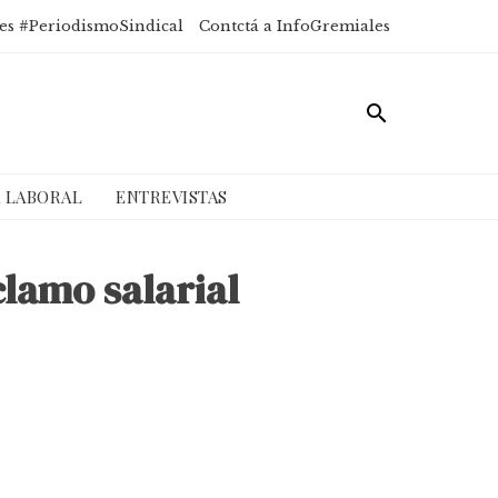
es #PeriodismoSindical
Contctá a InfoGremiales
A LABORAL
ENTREVISTAS
clamo salarial