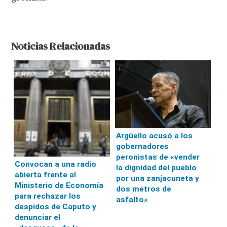
Noticias Relacionadas
Argüello acusó a los
gobernadores
peronistas de «vender
Convocan a una radio
la dignidad del pueblo
abierta frente al
por una zanjacuneta y
Ministerio de Economía
dos metros de
para rechazar los
asfalto»
despidos de Caputo y
denunciar el