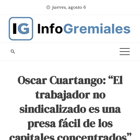
Skip
jueves, agosto 6
to
content
Oscar Cuartango: “El
trabajador no
sindicalizado es una
presa fácil de los
capitales concentrados”