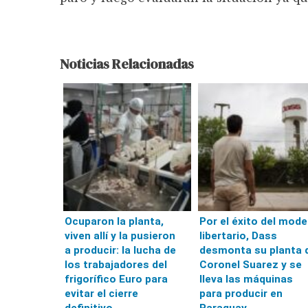
Noticias Relacionadas
Ocuparon la planta,
Por el éxito del mode
viven allí y la pusieron
libertario, Dass
a producir: la lucha de
desmonta su planta 
los trabajadores del
Coronel Suarez y se
frigorífico Euro para
lleva las máquinas
evitar el cierre
para producir en
definitivo
Paraguay