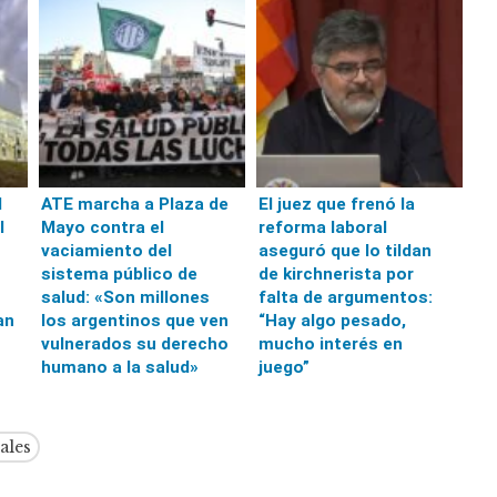
l
ATE marcha a Plaza de
El juez que frenó la
l
Mayo contra el
reforma laboral
vaciamiento del
aseguró que lo tildan
sistema público de
de kirchnerista por
salud: «Son millones
falta de argumentos:
an
los argentinos que ven
“Hay algo pesado,
vulnerados su derecho
mucho interés en
humano a la salud»
juego”
ales