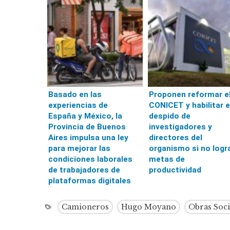
Basado en las
Proponen reformar e
experiencias de
CONICET y habilitar e
España y México, la
despido de
Provincia de Buenos
investigadores y
Aires impulsa una ley
directores del
para mejorar las
organismo si no logr
condiciones laborales
metas de
de trabajadores de
productividad
plataformas digitales
Camioneros
Hugo Moyano
Obras Soci