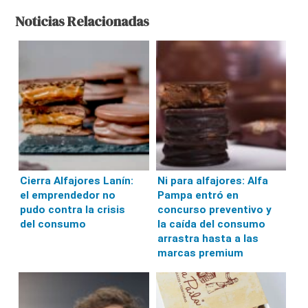
Noticias Relacionadas
Cierra Alfajores Lanín:
Ni para alfajores: Alfa
el emprendedor no
Pampa entró en
pudo contra la crisis
concurso preventivo y
del consumo
la caída del consumo
arrastra hasta a las
marcas premium