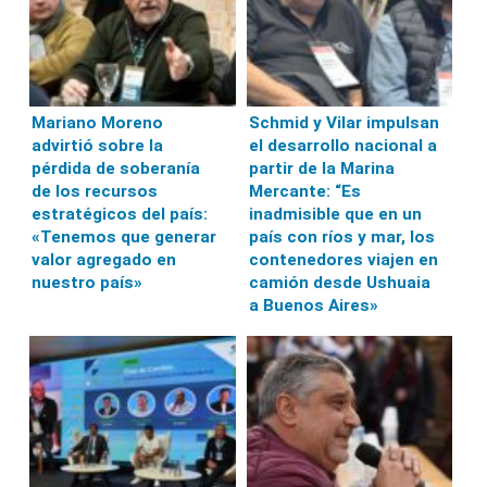
Mariano Moreno
Schmid y Vilar impulsan
advirtió sobre la
el desarrollo nacional a
pérdida de soberanía
partir de la Marina
de los recursos
Mercante: “Es
estratégicos del país:
inadmisible que en un
«Tenemos que generar
país con ríos y mar, los
valor agregado en
contenedores viajen en
nuestro país»
camión desde Ushuaia
a Buenos Aires»