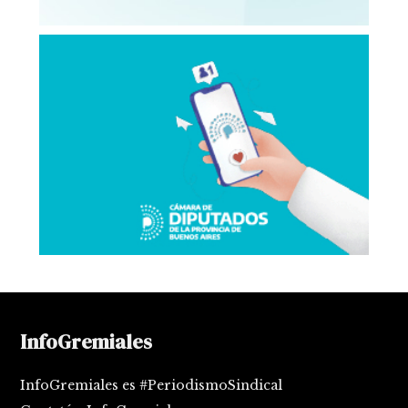
InfoGremiales
InfoGremiales es #PeriodismoSindical