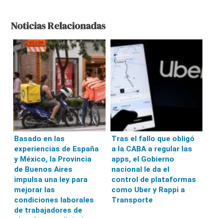
Noticias Relacionadas
Basado en las
Tras el fallo que obligó
experiencias de España
a la CABA a regular las
y México, la Provincia
apps, el Gobierno
de Buenos Aires
nacional le da el
impulsa una ley para
control de plataformas
mejorar las
como Uber y Rappi a
condiciones laborales
Transporte
de trabajadores de