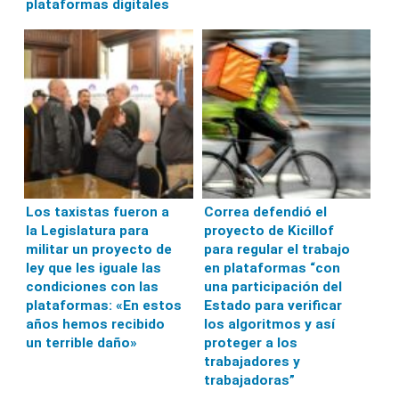
plataformas digitales
Los taxistas fueron a
Correa defendió el
la Legislatura para
proyecto de Kicillof
militar un proyecto de
para regular el trabajo
ley que les iguale las
en plataformas “con
condiciones con las
una participación del
plataformas: «En estos
Estado para verificar
años hemos recibido
los algoritmos y así
un terrible daño»
proteger a los
trabajadores y
trabajadoras”