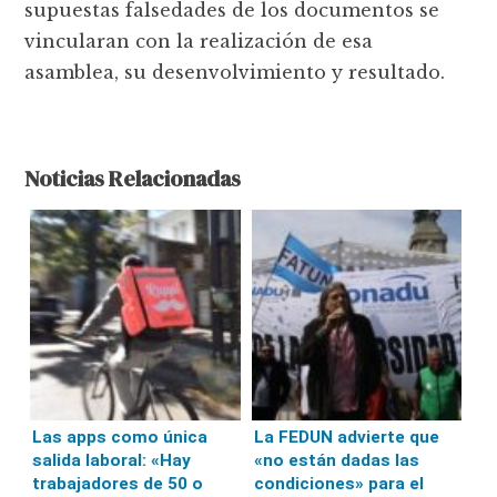
supuestas falsedades de los documentos se
vincularan con la realización de esa
asamblea, su desenvolvimiento y resultado.
Noticias Relacionadas
Las apps como única
La FEDUN advierte que
salida laboral: «Hay
«no están dadas las
trabajadores de 50 o
condiciones» para el