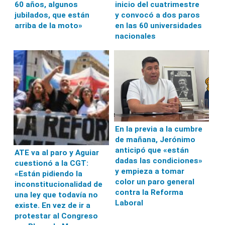
60 años, algunos
inicio del cuatrimestre
jubilados, que están
y convocó a dos paros
arriba de la moto»
en las 60 universidades
nacionales
En la previa a la cumbre
de mañana, Jerónimo
anticipó que «están
ATE va al paro y Aguiar
dadas las condiciones»
cuestionó a la CGT:
y empieza a tomar
«Están pidiendo la
color un paro general
inconstitucionalidad de
contra la Reforma
una ley que todavía no
Laboral
existe. En vez de ir a
protestar al Congreso