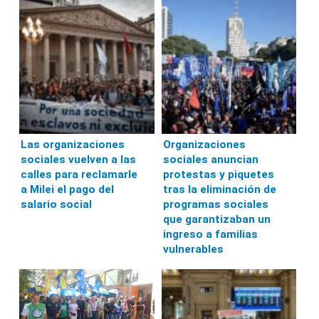
Las organizaciones
Organizaciones
sociales vuelven a las
sociales anuncian
calles para reclamarle
protestas y piquetes
a Milei el pago del
tras la eliminación de
salario social
programas sociales
que garantizaban un
ingreso a familias
vulnerables