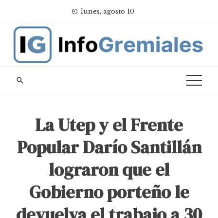
Skip
lunes, agosto 10
to
content
La Utep y el Frente
Popular Darío Santillán
lograron que el
Gobierno porteño le
devuelva el trabajo a 30