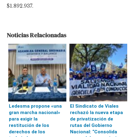
$1.892.937.
Noticias Relacionadas
Ledesma propone «una
El Sindicato de Viales
gran marcha nacional»
rechazó la nueva etapa
para exigir la
de privatización de
restitución de los
rutas del Gobierno
derechos de los
Nacional: “Consolida