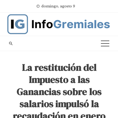
Skip
domingo, agosto 9
to
content
La restitución del
Impuesto a las
Ganancias sobre los
salarios impulsó la
recaudación en enero