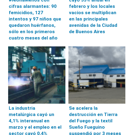
#NiUnaMenos con
cayó 33% anual en
cifras alarmantes: 90
febrero y los locales
femicidios, 127
vacíos se multiplican
intentos y 97 niños que
en las principales
quedaron huérfanos,
avenidas de la Ciudad
sólo en los primeros
de Buenos Aires
cuatro meses del año
La industria
Se acelera la
metalúrgica cayó un
destrucción en Tierra
4,1% interanual en
del Fuego y la textil
marzo y el empleo en el
Sueño Fueguino
sector cayó 0,4%
suspendió por 3 meses