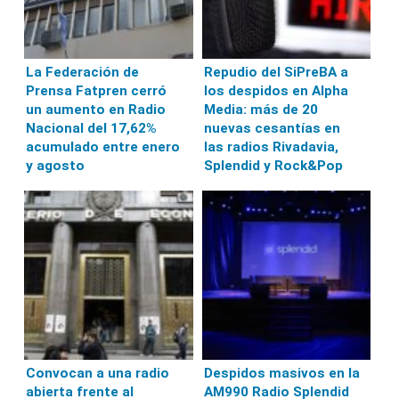
La Federación de
Repudio del SiPreBA a
Prensa Fatpren cerró
los despidos en Alpha
un aumento en Radio
Media: más de 20
Nacional del 17,62%
nuevas cesantías en
acumulado entre enero
las radios Rivadavia,
y agosto
Splendid y Rock&Pop
Convocan a una radio
Despidos masivos en la
abierta frente al
AM990 Radio Splendid