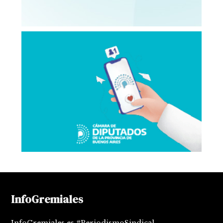
InfoGremiales
InfoGremiales es #PeriodismoSindical