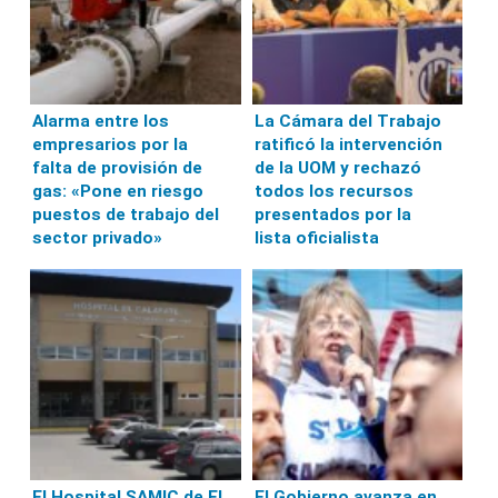
Alarma entre los
La Cámara del Trabajo
empresarios por la
ratificó la intervención
falta de provisión de
de la UOM y rechazó
gas: «Pone en riesgo
todos los recursos
puestos de trabajo del
presentados por la
sector privado»
lista oficialista
El Hospital SAMIC de El
El Gobierno avanza en