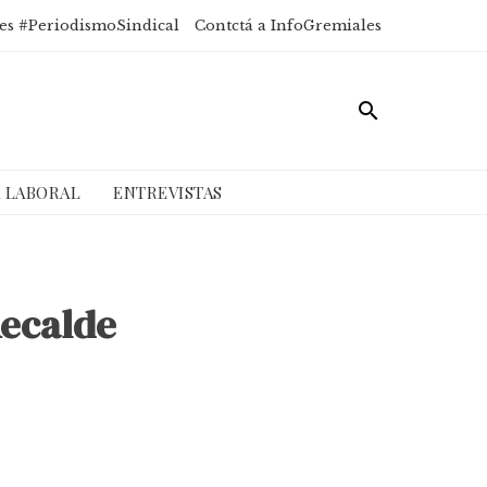
es #PeriodismoSindical
Contctá a InfoGremiales
A LABORAL
ENTREVISTAS
Recalde