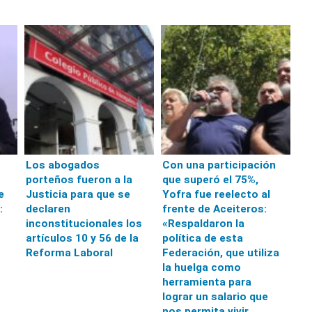
Los abogados
Con una participación
porteños fueron a la
que superó el 75%,
e
Justicia para que se
Yofra fue reelecto al
:
declaren
frente de Aceiteros:
inconstitucionales los
«Respaldaron la
artículos 10 y 56 de la
política de esta
Reforma Laboral
Federación, que utiliza
la huelga como
herramienta para
lograr un salario que
nos permita vivir