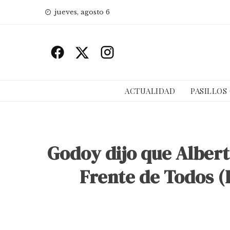
Skip
jueves, agosto 6
to
content
ACTUALIDAD
PASILLOS
Godoy dijo que Albert
Frente de Todos (F