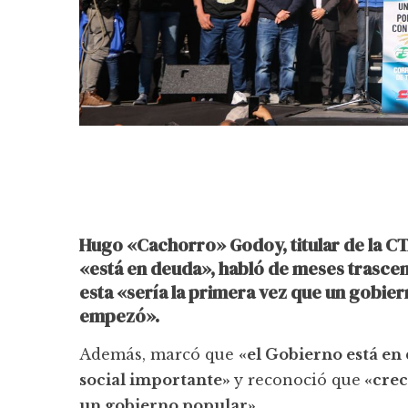
Hugo «Cachorro» Godoy, titular de la C
«está en deuda», habló de meses trascend
esta «sería la primera vez que un gobie
empezó».
Además, marcó que
«el Gobierno está e
social importante»
y reconoció que
«crec
un gobierno popular»
.