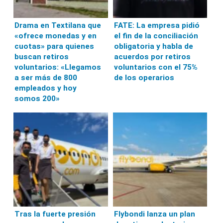
Drama en Textilana que
FATE: La empresa pidió
«ofrece monedas y en
el fin de la conciliación
cuotas» para quienes
obligatoria y habla de
buscan retiros
acuerdos por retiros
voluntarios: «Llegamos
voluntarios con el 75%
a ser más de 800
de los operarios
empleados y hoy
somos 200»
Tras la fuerte presión
Flybondi lanza un plan