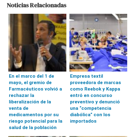
Noticias Relacionadas
En el marco del 1 de
Empresa textil
mayo, el gremio de
proveedora de marcas
Farmacéuticos volvió a
como Reebok y Kappa
rechazar la
entró en concurso
liberalización de la
preventivo y denunció
venta de
una “competencia
medicamentos por su
diabólica” con los
riesgo potencial para la
importados
salud de la población