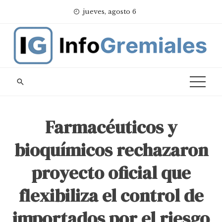
Skip
jueves, agosto 6
to
content
Farmacéuticos y
bioquímicos rechazaron
proyecto oficial que
flexibiliza el control de
importados por el riesgo