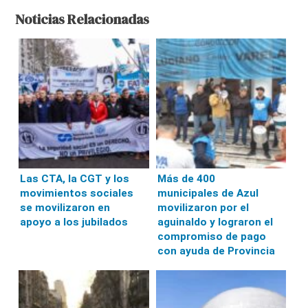
Noticias Relacionadas
Las CTA, la CGT y los
Más de 400
movimientos sociales
municipales de Azul
se movilizaron en
movilizaron por el
apoyo a los jubilados
aguinaldo y lograron el
compromiso de pago
con ayuda de Provincia