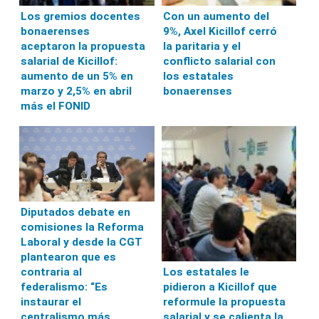
Los gremios docentes
Con un aumento del
bonaerenses
9%, Axel Kicillof cerró
aceptaron la propuesta
la paritaria y el
salarial de Kicillof:
conflicto salarial con
aumento de un 5% en
los estatales
marzo y 2,5% en abril
bonaerenses
más el FONID
Diputados debate en
comisiones la Reforma
Laboral y desde la CGT
plantearon que es
contraria al
Los estatales le
federalismo: “Es
pidieron a Kicillof que
instaurar el
reformule la propuesta
centralismo más
salarial y se calienta la