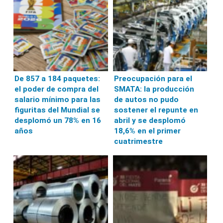
De 857 a 184 paquetes:
Preocupación para el
el poder de compra del
SMATA: la producción
salario mínimo para las
de autos no pudo
figuritas del Mundial se
sostener el repunte en
desplomó un 78% en 16
abril y se desplomó
años
18,6% en el primer
cuatrimestre