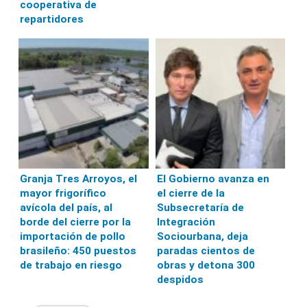
cooperativa de
repartidores
Granja Tres Arroyos, el
El Gobierno avanza en
mayor frigorífico
el cierre de la
avícola del país, al
Subsecretaría de
borde del cierre por la
Integración
importación de pollo
Sociourbana, deja
brasileño: 450 puestos
paradas cientos de
de trabajo en riesgo
obras y detona 300
despidos