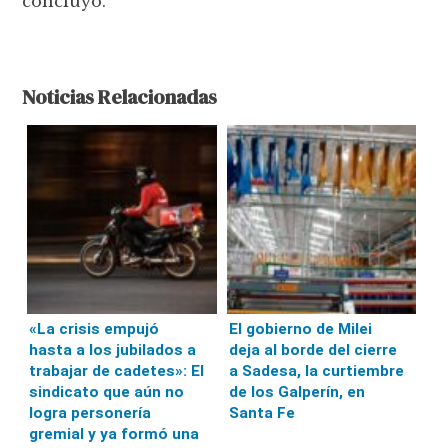
concluyó.
Noticias Relacionadas
«La crisis empujó
El gobierno de Milei
hasta a los jubilados a
deja al borde del cierre
trabajar de cadetes»: El
a Sadesa, la curtiembre
sindicato que aún no
de los Galperín, en
logra personería
Santa Fe
gremial y ya formó una