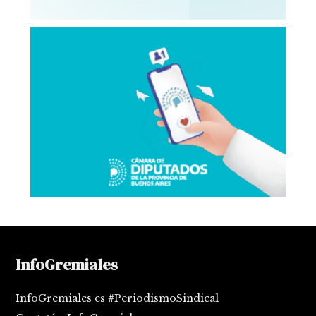
InfoGremiales
InfoGremiales es #PeriodismoSindical