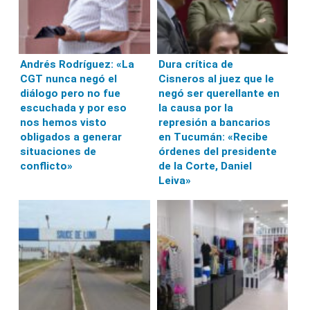
Andrés Rodríguez: «La
Dura crítica de
CGT nunca negó el
Cisneros al juez que le
diálogo pero no fue
negó ser querellante en
escuchada y por eso
la causa por la
nos hemos visto
represión a bancarios
obligados a generar
en Tucumán: «Recibe
situaciones de
órdenes del presidente
conflicto»
de la Corte, Daniel
Leiva»