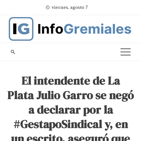
Skip
viernes, agosto 7
to
content
El intendente de La
Plata Julio Garro se negó
a declarar por la
#GestapoSindical y, en
un escrito, aseguró que