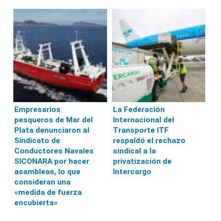
Empresarios
La Federación
pesqueros de Mar del
Internacional del
Plata denunciaron al
Transporte ITF
Sindicato de
respaldó el rechazo
Conductores Navales
sindical a la
SICONARA por hacer
privatización de
asambleas, lo que
Intercargo
consideran una
«medida de fuerza
encubierta»