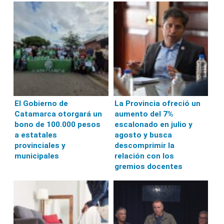
El Gobierno de
La Provincia ofreció un
Catamarca otorgará un
aumento del 7%
bono de 100.000 pesos
escalonado en julio y
a estatales
agosto y busca
provinciales y
descomprimir la
municipales
relación con los
gremios docentes