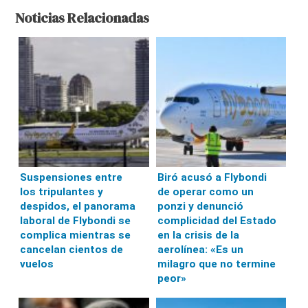
Noticias Relacionadas
Suspensiones entre
Biró acusó a Flybondi
los tripulantes y
de operar como un
despidos, el panorama
ponzi y denunció
laboral de Flybondi se
complicidad del Estado
complica mientras se
en la crisis de la
cancelan cientos de
aerolínea: «Es un
vuelos
milagro que no termine
peor»