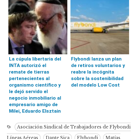
La cúpula libertaria del
Flybondi lanza un plan
INTA autorizó el
de retiros voluntarios y
remate de tierras
reabre la incógnita
pertenecientes al
sobre la sostenibilidad
organismo científico y
del modelo Low Cost
le dejó servido el
negocio inmobiliario al
empresario amigo de
Milei, Eduardo Elsztain
Asociación Sindical de Trabajadores de Flybondi
Líneas Aéreas
Dante Sica
Flybondi
Matías