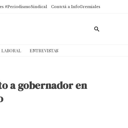
es #PeriodismoSindical
Contctá a InfoGremiales
A LABORAL
ENTREVISTAS
ato a gobernador en
o