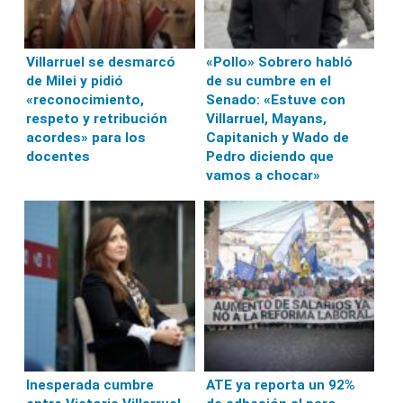
Villarruel se desmarcó
«Pollo» Sobrero habló
de Milei y pidió
de su cumbre en el
«reconocimiento,
Senado: «Estuve con
respeto y retribución
Villarruel, Mayans,
acordes» para los
Capitanich y Wado de
docentes
Pedro diciendo que
vamos a chocar»
Inesperada cumbre
ATE ya reporta un 92%