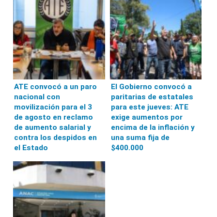
ATE convocó a un paro
El Gobierno convocó a
nacional con
paritarias de estatales
movilización para el 3
para este jueves: ATE
de agosto en reclamo
exige aumentos por
de aumento salarial y
encima de la inflación y
contra los despidos en
una suma fija de
el Estado
$400.000