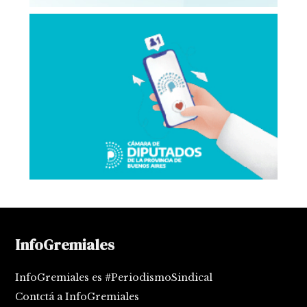
InfoGremiales
InfoGremiales es #PeriodismoSindical
Contctá a InfoGremiales