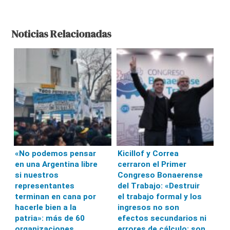
Noticias Relacionadas
«No podemos pensar
Kicillof y Correa
en una Argentina libre
cerraron el Primer
si nuestros
Congreso Bonaerense
representantes
del Trabajo: «Destruir
terminan en cana por
el trabajo formal y los
hacerle bien a la
ingresos no son
patria»: más de 60
efectos secundarios ni
organizaciones
errores de cálculo: son