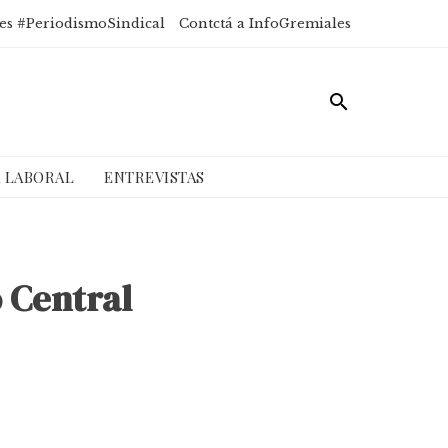
es #PeriodismoSindical
Contctá a InfoGremiales
A LABORAL
ENTREVISTAS
o Central