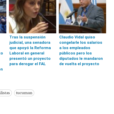
Tras la suspensión
Claudio Vidal quiso
judicial, una senadora
congelarle los salarios
que apoyó la Reforma
a los empleados
to
Laboral en general
públicos pero los
presentó un proyecto
diputados le mandaron
para derogar el FAL
de vuelta el proyecto
ón
listas
tucuman