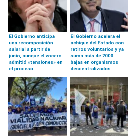
El Gobierno anticipa
El Gobierno acelera el
una recomposición
achique del Estado con
salarial a partir de
retiros voluntarios y ya
junio, aunque el vocero
suma más de 2000
admitió «tensiones» en
bajas en organismos
el proceso
descentralizados