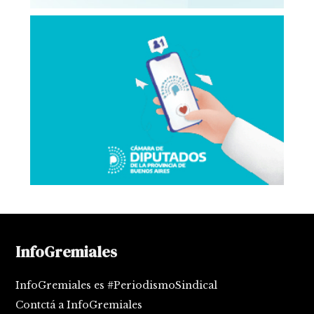
InfoGremiales
InfoGremiales es #PeriodismoSindical
Contctá a InfoGremiales